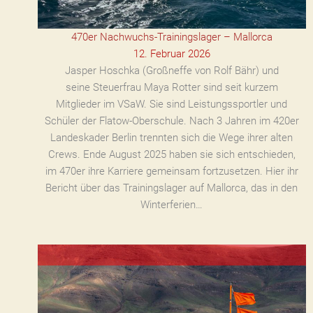
470er Nachwuchs-Trainingslager – Mallorca
12. Februar 2026
Jasper Hoschka (Großneffe von Rolf Bähr) und
seine Steuerfrau Maya Rotter sind seit kurzem
Mitglieder im VSaW. Sie sind Leistungssportler und
Schüler der Flatow-Oberschule. Nach 3 Jahren im 420er
Landeskader Berlin trennten sich die Wege ihrer alten
Crews. Ende August 2025 haben sie sich entschieden,
im 470er ihre Karriere gemeinsam fortzusetzen. Hier ihr
Bericht über das Trainingslager auf Mallorca, das in den
Winterferien…