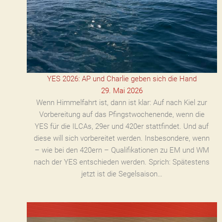
YES 2026: AP und Charlie geben sich die Hand
29. Mai 2026
Wenn Himmelfahrt ist, dann ist klar: Auf nach Kiel zur
Vorbereitung auf das Pfingstwochenende, wenn die
YES für die ILCAs, 29er und 420er stattfindet. Und auf
diese will sich vorbereitet werden. Insbesondere, wenn
– wie bei den 420ern – Qualifikationen zu EM und WM
nach der YES entschieden werden. Sprich: Spätestens
jetzt ist die Segelsaison…