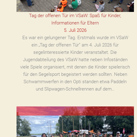
Tag der offenen Tür im VSaW: Spaß für Kinder,
Informationen für Eltern
5. Juli 2026
Es war ein gelungener Tag. Erstmals wurde im VSaW
ein „Tag der offenen Tür” am 4. Juli 2026 für
segelinteressierte Kinder veranstaltet. Die
Jugendabteilung des VSaW hatte neben Infoständen
viele Spiele organisiert, mit denen die Kinder spielerisch
für den Segelsport begeistert werden sollten. Neben
Schwammwerfen in den Opti standen etwa Paddeln
und Slipwagen-Schnellrennen auf dem…