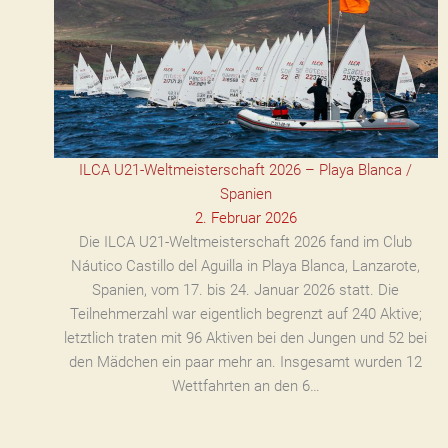
ILCA U21-Weltmeisterschaft 2026 – Playa Blanca /
Spanien
2. Februar 2026
Die ILCA U21-Weltmeisterschaft 2026 fand im Club
Náutico Castillo del Aguilla in Playa Blanca, Lanzarote,
Spanien, vom 17. bis 24. Januar 2026 statt. Die
Teilnehmerzahl war eigentlich begrenzt auf 240 Aktive;
letztlich traten mit 96 Aktiven bei den Jungen und 52 bei
den Mädchen ein paar mehr an. Insgesamt wurden 12
Wettfahrten an den 6…