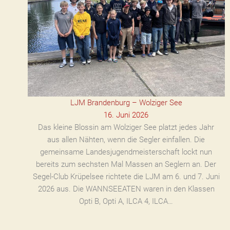
LJM Brandenburg – Wolziger See
16. Juni 2026
Das kleine Blossin am Wolziger See platzt jedes Jahr
aus allen Nähten, wenn die Segler einfallen. Die
gemeinsame Landesjugendmeisterschaft lockt nun
bereits zum sechsten Mal Massen an Seglern an. Der
Segel-Club Krüpelsee richtete die LJM am 6. und 7. Juni
2026 aus. Die WANNSEEATEN waren in den Klassen
Opti B, Opti A, ILCA 4, ILCA…