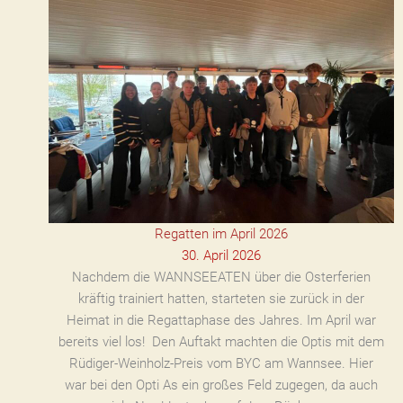
Regatten im April 2026
30. April 2026
Nachdem die WANNSEEATEN über die Osterferien
kräftig trainiert hatten, starteten sie zurück in der
Heimat in die Regattaphase des Jahres. Im April war
bereits viel los! Den Auftakt machten die Optis mit dem
Rüdiger-Weinholz-Preis vom BYC am Wannsee. Hier
war bei den Opti As ein großes Feld zugegen, da auch