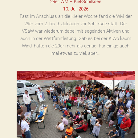
29er WM – Kiel-Schilksee
10. Juli 2026
Fast im Anschluss an die Kieler Woche fand die WM der
29er vom 2. bis 9. Juli auch vor Schilksee statt. Der
VSaW war wiederum dabei mit segelnden Aktiven und
auch in der Wettfahrtleitung. Gab es bei der KiWo kaum
Wind, hatten die 29er mehr als genug. Für einige auch
mal etwas zu viel, aber…