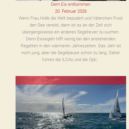
Dem Eis entkommen
20. Februar 2026
Wenn Frau Holle die Welt bepudert und Väterchen Frost
den See vereist, dann ist es an der Zeit sich
übergangsweise ein anderes Segelrevier zu suchen.
Denn Eissegeln hilft wenig bei den anstehenden
Regatten in den wärmeren Jahreszeiten. Das Jahr ist
noch jung, aber die Segelpause schon zu lang. Daher
fuhren die ILCAs und die Opti…