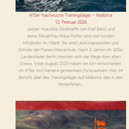
470er Nachwuchs-Trainingslager – Mallorca
12. Februar 2026
Jasper Hoschka (Großneffe von Rolf Bähr) und
seine Steuerfrau Maya Rotter sind seit kurzem
Mitglieder im VSaW. Sie sind Leistungssportler und
Schüler der Flatow-Oberschule. Nach 3 Jahren im 420er
Landeskader Berlin trennten sich die Wege ihrer alten
Crews. Ende August 2025 haben sie sich entschieden,
im 470er ihre Karriere gemeinsam fortzusetzen. Hier ihr
Bericht über das Trainingslager auf Mallorca, das in den
Winterferien…