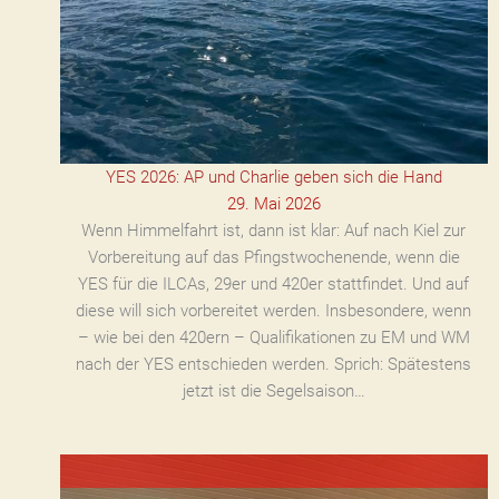
YES 2026: AP und Charlie geben sich die Hand
29. Mai 2026
Wenn Himmelfahrt ist, dann ist klar: Auf nach Kiel zur
Vorbereitung auf das Pfingstwochenende, wenn die
YES für die ILCAs, 29er und 420er stattfindet. Und auf
diese will sich vorbereitet werden. Insbesondere, wenn
– wie bei den 420ern – Qualifikationen zu EM und WM
nach der YES entschieden werden. Sprich: Spätestens
jetzt ist die Segelsaison…