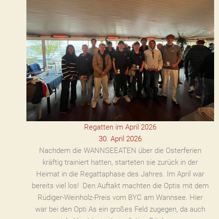
Regatten im April 2026
30. April 2026
Nachdem die WANNSEEATEN über die Osterferien
kräftig trainiert hatten, starteten sie zurück in der
Heimat in die Regattaphase des Jahres. Im April war
bereits viel los! Den Auftakt machten die Optis mit dem
Rüdiger-Weinholz-Preis vom BYC am Wannsee. Hier
war bei den Opti As ein großes Feld zugegen, da auch