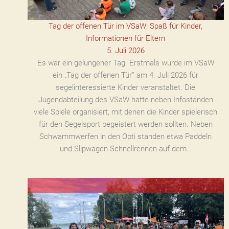
Tag der offenen Tür im VSaW: Spaß für Kinder,
Informationen für Eltern
5. Juli 2026
Es war ein gelungener Tag. Erstmals wurde im VSaW
ein „Tag der offenen Tür” am 4. Juli 2026 für
segelinteressierte Kinder veranstaltet. Die
Jugendabteilung des VSaW hatte neben Infoständen
viele Spiele organisiert, mit denen die Kinder spielerisch
für den Segelsport begeistert werden sollten. Neben
Schwammwerfen in den Opti standen etwa Paddeln
und Slipwagen-Schnellrennen auf dem…