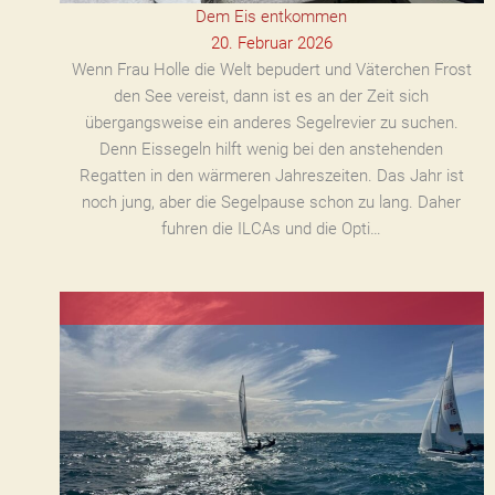
Dem Eis entkommen
20. Februar 2026
Wenn Frau Holle die Welt bepudert und Väterchen Frost
den See vereist, dann ist es an der Zeit sich
übergangsweise ein anderes Segelrevier zu suchen.
Denn Eissegeln hilft wenig bei den anstehenden
Regatten in den wärmeren Jahreszeiten. Das Jahr ist
noch jung, aber die Segelpause schon zu lang. Daher
fuhren die ILCAs und die Opti…