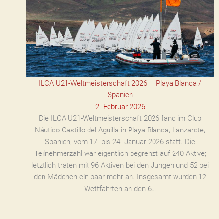
ILCA U21-Weltmeisterschaft 2026 – Playa Blanca /
Spanien
2. Februar 2026
Die ILCA U21-Weltmeisterschaft 2026 fand im Club
Náutico Castillo del Aguilla in Playa Blanca, Lanzarote,
Spanien, vom 17. bis 24. Januar 2026 statt. Die
Teilnehmerzahl war eigentlich begrenzt auf 240 Aktive;
letztlich traten mit 96 Aktiven bei den Jungen und 52 bei
den Mädchen ein paar mehr an. Insgesamt wurden 12
Wettfahrten an den 6…