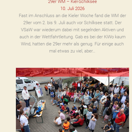
29er WM – Kiel-Schilksee
10. Juli 2026
Fast im Anschluss an die Kieler Woche fand die WM der
29er vom 2. bis 9. Juli auch vor Schilksee statt. Der
VSaW war wiederum dabei mit segelnden Aktiven und
auch in der Wettfahrtleitung. Gab es bei der KiWo kaum
Wind, hatten die 29er mehr als genug. Für einige auch
mal etwas zu viel, aber…