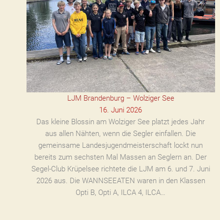
LJM Brandenburg – Wolziger See
16. Juni 2026
Das kleine Blossin am Wolziger See platzt jedes Jahr
aus allen Nähten, wenn die Segler einfallen. Die
gemeinsame Landesjugendmeisterschaft lockt nun
bereits zum sechsten Mal Massen an Seglern an. Der
Segel-Club Krüpelsee richtete die LJM am 6. und 7. Juni
2026 aus. Die WANNSEEATEN waren in den Klassen
Opti B, Opti A, ILCA 4, ILCA…