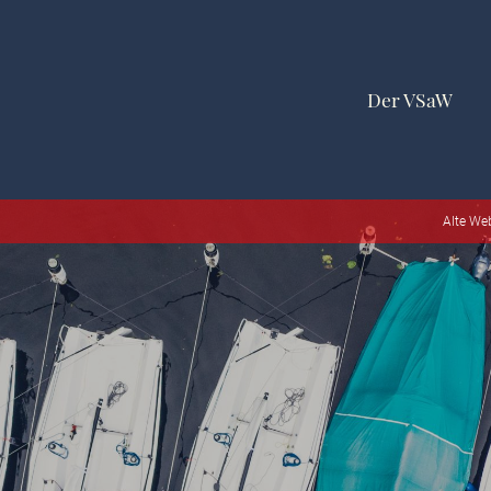
Der VSaW
Alte We