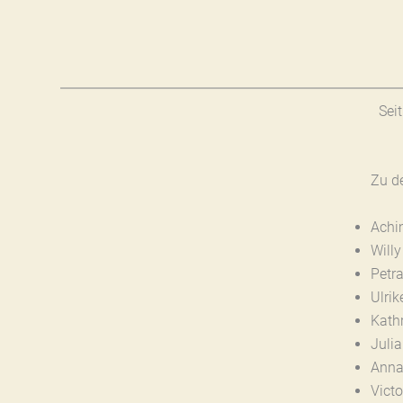
Sei
Zu d
Achi
Will
Petr
Ulri
Kath
Juli
Anna
Vict