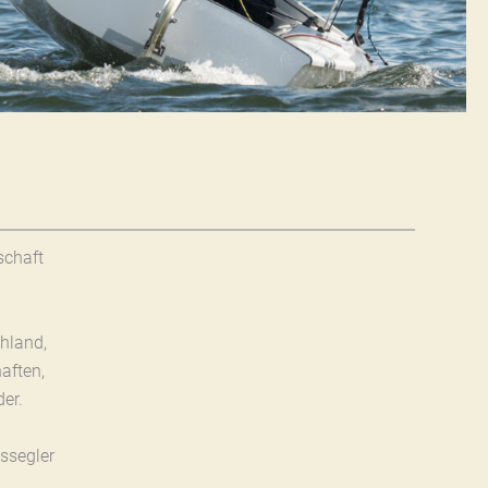
schaft
hland,
aften,
er.
ssegler