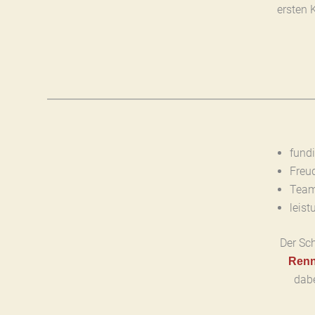
ersten 
fund
Freu
Team
leist
Der Sc
Renn
dabe