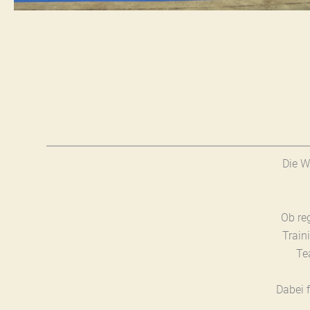
Die W
Ob re
Train
Te
Dabei 