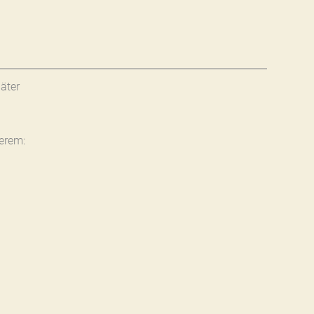
äter
erem: