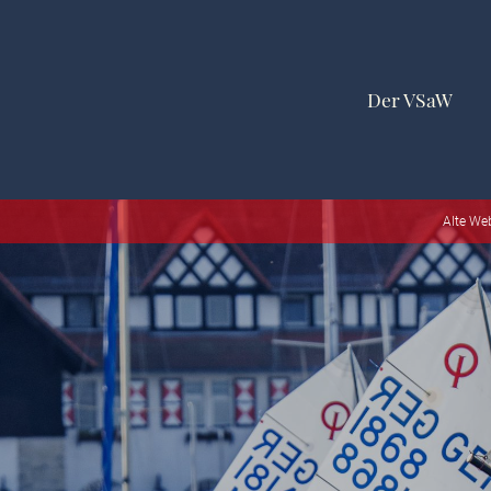
Der VSaW
Alte We