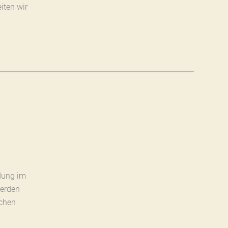
iten wir
dung im
werden
ichen