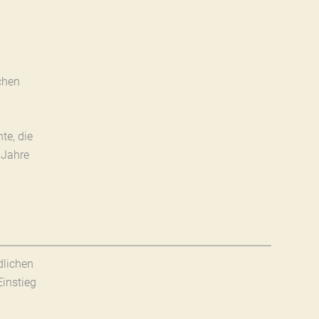
chen
te, die
 Jahre
dlichen
instieg