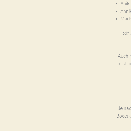
Anik
Anni
Marl
Sie
Auch h
sich 
Je nac
Bootsk